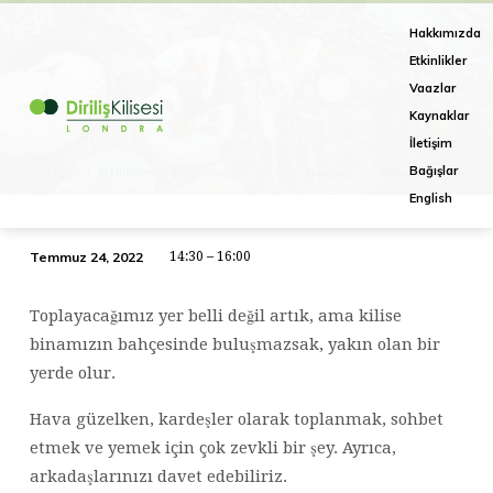
Hakkımızda
Etkinlikler
Vaazlar
Kaynaklar
İletişim
Bağışlar
Bakışlar
Kategoriler
Anasayfa
Etkinlikler
Kilise Pikniği
English
Temmuz 24, 2022
14:30 – 16:00
Kilise
Pikniği
Toplayacağımız yer belli değil artık, ama kilise
binamızın bahçesinde buluşmazsak, yakın olan bir
yerde olur.
Hava güzelken, kardeşler olarak toplanmak, sohbet
etmek ve yemek için çok zevkli bir şey. Ayrıca,
arkadaşlarınızı davet edebiliriz.