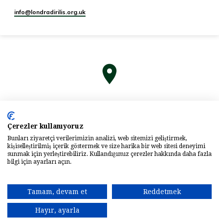
info​@londradirilis.org.uk
Çerezler kullanıyoruz
Bunları ziyaretçi verilerimizin analizi, web sitemizi geliştirmek,
kişiselleştirilmiş içerik göstermek ve size harika bir web sitesi deneyimi
sunmak için yerleştirebiliriz. Kullandığımız çerezler hakkında daha fazla
bilgi için ayarları açın.
Tamam, devam et
Reddetmek
© 2026 Londra Diriliş Kilisesi Charity Number:
1201035
Powered by
ChurchThemes.com
Hayır, ayarla
Safeguarding
İletişim
Contact
Privacy