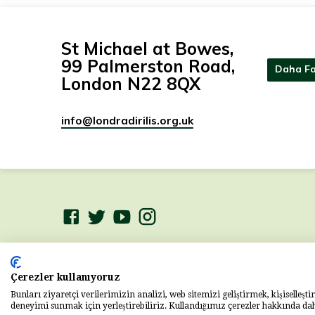
St Michael at Bowes,
99 Palmerston Road,
Daha Fa
London N22 8QX
info​@londradirilis.org.uk
© 2026 Londra Diriliş Kilisesi
Charity Number:
1201035
Çerezler kullanıyoruz
Powered by
ChurchThemes.com
Bunları ziyaretçi verilerimizin analizi, web sitemizi geliştirmek, kişiselleşti
deneyimi sunmak için yerleştirebiliriz. Kullandığımız çerezler hakkında daha