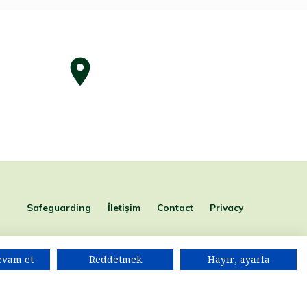
Safeguarding
İletişim
Contact
Privacy
evam et
Reddetmek
Hayır, ayarla