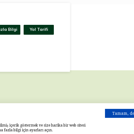
zla Bilgi
Yol Tarifi
Tamam, d
rilmiş içerik göstermek ve size harika bir web sitesi
 fazla bilgi için ayarları açın.