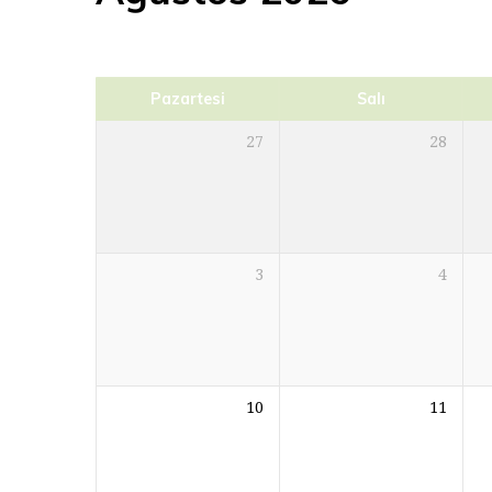
Pazartesi
Salı
27
28
3
4
10
11