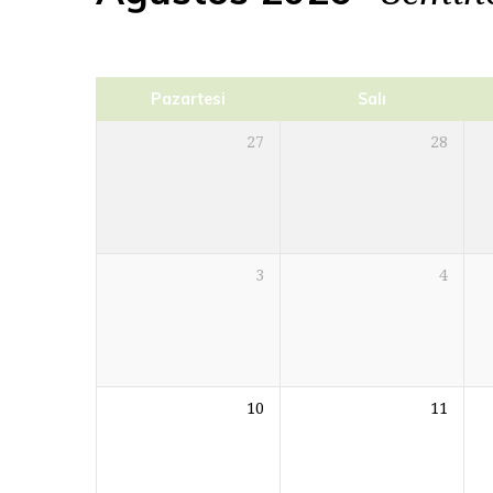
Pazartesi
Salı
27
28
3
4
10
11