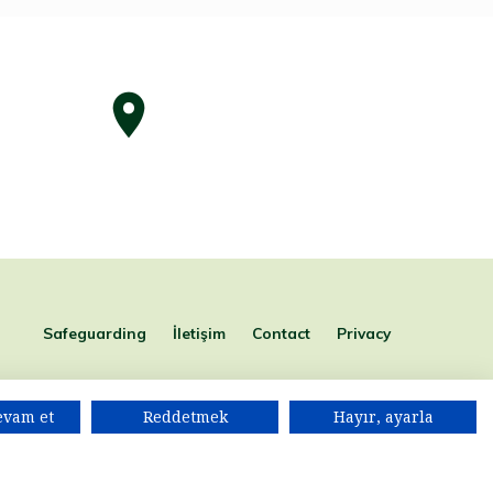
Safeguarding
İletişim
Contact
Privacy
evam et
Reddetmek
Hayır, ayarla