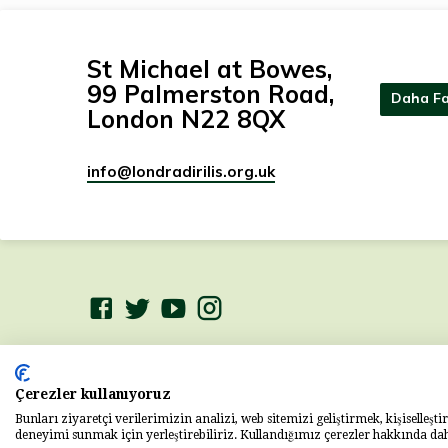
St Michael at Bowes,
99 Palmerston Road,
Daha Fa
London N22 8QX
info​@londradirilis.org.uk
© 2026 Londra Diriliş Kilisesi
Charity Number:
1201035
Çerezler kullanıyoruz
Powered by
ChurchThemes.com
Bunları ziyaretçi verilerimizin analizi, web sitemizi geliştirmek, kişiselleşti
deneyimi sunmak için yerleştirebiliriz. Kullandığımız çerezler hakkında daha