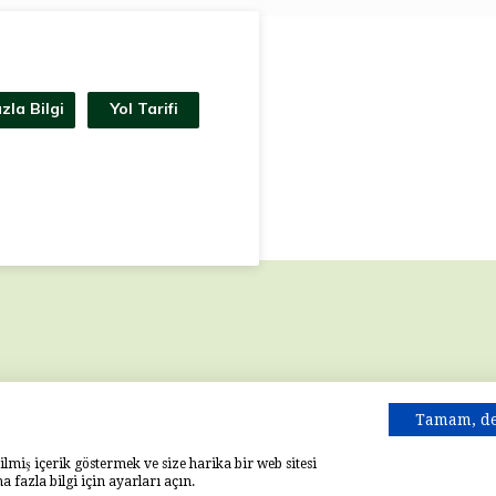
zla Bilgi
Yol Tarifi
Tamam, d
rilmiş içerik göstermek ve size harika bir web sitesi
 fazla bilgi için ayarları açın.