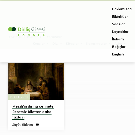
Hakkımızda
Etkinlikler
Vaazlar
Kaynaklar
Anasayfa
Vaazlar
1. Korintliler
İletişim
Konular
Dizi
Kitaplar
Konuşmacılar
Aylar
Bağışlar
English
Vaazlar
on
1.
Korintliler
Nis 11, 2021
Mesih’in dirilişi cennete
ücretsiz biletten daha
fazlası
Engin Yıldırım