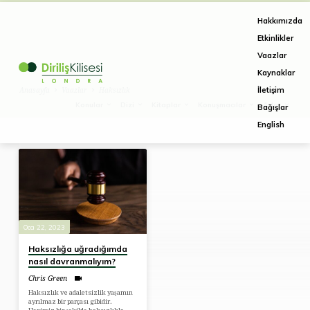
Hakkımızda
Etkinlikler
Vaazlar
Kaynaklar
İletişim
Anasayfa
Vaazlar
Haksızlık
Konular
Dizi
Kitaplar
Konuşmacılar
Aylar
Bağışlar
English
Vaazlar
on
Haksızlık
Oca 22, 2023
Haksızlığa uğradığımda
nasıl davranmalıyım?
Chris Green
Haksızlık ve adaletsizlik yaşamın
ayrılmaz bir parçası gibidir.