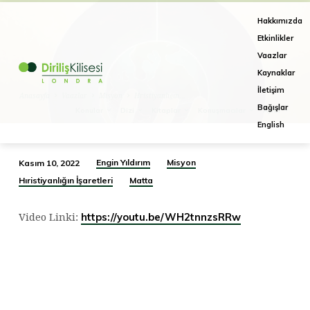
Hakkımızda
Etkinlikler
Vaazlar
Kaynaklar
İletişim
Anasayfa
Vaazlar
Misyon
Hristiyanlığın…
Bağışlar
Konular
Dizi
Kitaplar
Konuşmacılar
Aylar
English
Engin Yıldırım
Misyon
Kasım 10, 2022
Hristiyanlığın
Hıristiyanlığın İşaretleri
Matta
İşaretleri:
Büyük
https://youtu.be/WH2tnnzsRRw
Video Linki:
Görev