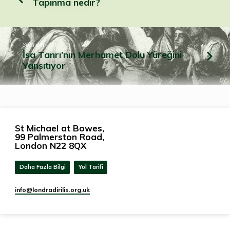
Tapınma nedir?
Sonraki
İsa Tanrı’nın Merhamet Dolu Yüreğini
Yansıtıyor
St Michael at Bowes,
99 Palmerston Road,
London N22 8QX
Daha Fazla Bilgi
Yol Tarifi
info​@londradirilis.org.uk