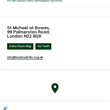
verilerinizin nasıl işlendiğini öğrenin.
St Michael at Bowes,
99 Palmerston Road,
London N22 8QX
Daha Fazla Bilgi
Yol Tarifi
info​@londradirilis.org.uk