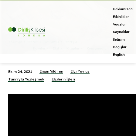
Hakkımızda
Etkinlikler
Vaazlar
Kaynaklar
İletişim
Anasayfa
Vaazlar
Elçi Pavlus
Tanrı’yla…
Bağışlar
Konular
Dizi
Kitaplar
Konuşmacılar
Aylar
English
Engin Yıldırım
Elçi Pavlus
Ekim 24, 2021
Tanrı’yla
Tanrı'yla Yüzleşmek
Elçilerin İşleri
Yüzleşmek
:
Elçi
Pavlus