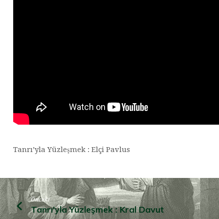
Tanrı’yla Yüzleşmek : Elçi Pavlus
Önceki
Tanrı'yla Yüzleşmek : Kral Davut